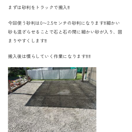
まずは砂利をトラックで搬入‼️
今回使う砂利は0〜2.5センチの砂利になります‼️細かい
砂も混ざらせることで石と石の間に細かい砂が入り、固
まりやすくします‼️
搬入後は慣らしていく作業になります‼️‼️